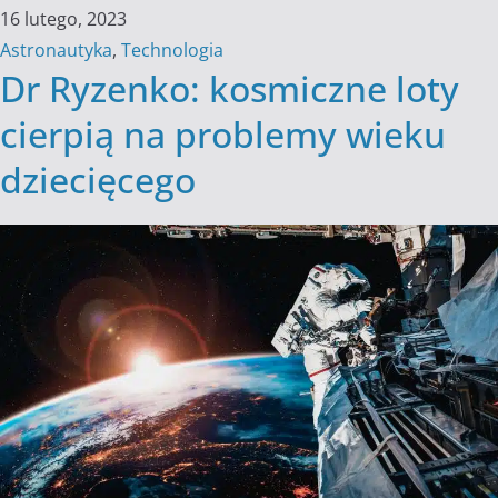
16 lutego, 2023
Astronautyka
,
Technologia
Dr Ryzenko: kosmiczne loty
cierpią na problemy wieku
dziecięcego