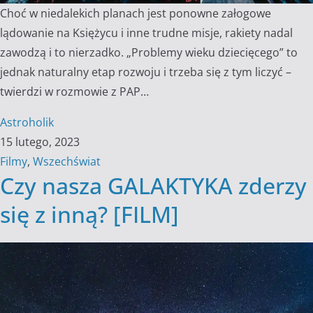
Choć w niedalekich planach jest ponowne załogowe
lądowanie na Księżycu i inne trudne misje, rakiety nadal
zawodzą i to nierzadko. „Problemy wieku dziecięcego” to
jednak naturalny etap rozwoju i trzeba się z tym liczyć –
twierdzi w rozmowie z PAP…
Astroholik
15 lutego, 2023
Filmy
,
Wszechświat
Czy nasza GALAKTYKA zderzy
się z inną? [FILM]