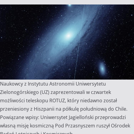
Naukowcy z Instytutu Astronomii Uniwersytetu
Zielonogórskiego (UZ) zaprezentowali w czwartek
możliwości teleskopu ROTUZ, który niedawno został
przeniesiony z Hiszpanii na półkulę południową do Chile.
Powiązane wpisy: Uniwersytet Jagielloński przeprowadzi
własną misję kosmiczną Pod Przasnyszem ruszył Ośrodek
Badań Lotniczych i Kosmicznych…