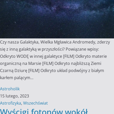
Czy nasza Galaktyka, Wielka Mgławica Andromedy, zderzy
się z inną galaktyką w przyszłości? Powiązane wpisy:
Odkryto WODĘ w innej galaktyce [FILM] Odkryto materie
organiczną na Marsie [FILM] Odkryto najbliższą Ziemi
Czarną Dziurę [FILM] Odkryto układ podwójny z białym
karłem palącym…
Astroholik
15 lutego, 2023
Astrofizyka
,
Wszechświat
Wyścigi fotonów wokół