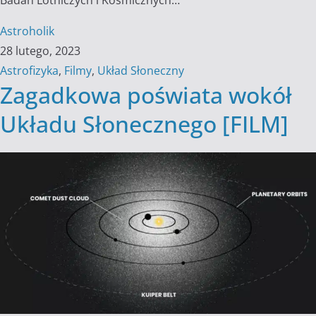
Astroholik
28 lutego, 2023
Astrofizyka
,
Filmy
,
Układ Słoneczny
Zagadkowa poświata wokół
Układu Słonecznego [FILM]