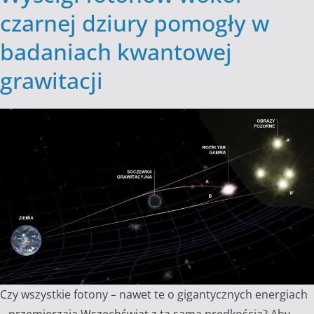
czarnej dziury pomogły w
badaniach kwantowej
grawitacji
Czy wszystkie fotony – nawet te o gigantycznych energiach
– przemierzają Wszechświat z tą samą prędkością? Aby