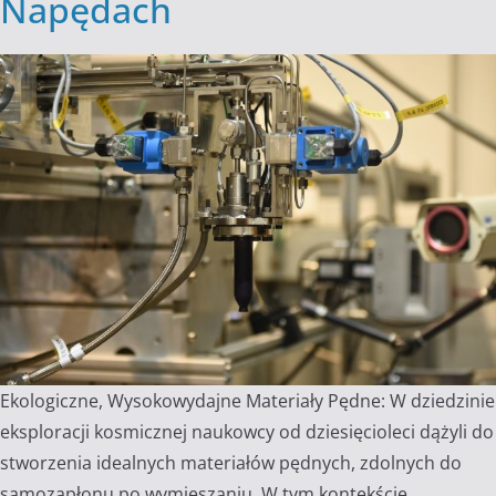
Napędach
Ekologiczne, Wysokowydajne Materiały Pędne: W dziedzinie
eksploracji kosmicznej naukowcy od dziesięcioleci dążyli do
stworzenia idealnych materiałów pędnych, zdolnych do
samozapłonu po wymieszaniu. W tym kontekście,