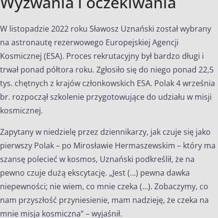
Wyzwania i oczekiwania
W listopadzie 2022 roku Sławosz Uznański został wybrany
na astronautę rezerwowego Europejskiej Agencji
Kosmicznej (ESA). Proces rekrutacyjny był bardzo długi i
trwał ponad półtora roku. Zgłosiło się do niego ponad 22,5
tys. chętnych z krajów członkowskich ESA. Polak 4 września
br. rozpoczął szkolenie przygotowujące do udziału w misji
kosmicznej.
Zapytany w niedzielę przez dziennikarzy, jak czuje się jako
pierwszy Polak – po Mirosławie Hermaszewskim – który ma
szansę polecieć w kosmos, Uznański podkreślił, że na
pewno czuje dużą ekscytację. „Jest (…) pewna dawka
niepewności; nie wiem, co mnie czeka (…). Zobaczymy, co
nam przyszłość przyniesienie, mam nadzieję, że czeka na
mnie misja kosmiczna” – wyjaśnił.