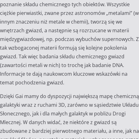
poznanie składu chemicznego tych obiektów. Wszystkie
ciężkie pierwiastki, zwane przez astronomów „metalami” (w
innym znaczeniu niż metale w chemii), tworzą się we
wnętrzach gwiazd, a następnie są rozrzucane w materii
międzygwiazdowej, np. podczas wybuchów supernowych. Z
tak wzbogaconej materii formują się kolejne pokolenia
gwiazd. Tak więc badania składu chemicznego gwiazd
(zawartości metali w nich) to trochę jak badanie DNA.
Informacje te dają naukowcom kluczowe wskazówki na
temat pochodzenia gwiazd.
Dzięki Gai mamy do dyspozycji największą mapę chemiczną
galaktyki wraz z ruchami 3D, zarówno w sąsiedztwie Układu
Słonecznego, jak i dla małych galaktyk w pobliżu Drogi
Mlecznej. W danych widać, że niektóre z gwiazd są
zbudowane z bardziej pierwotnego materiału, a inne, jak na