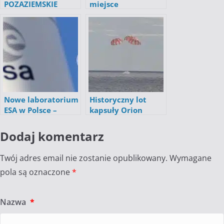
POZAZIEMSKIE
miejsce
istnieje? [FILM]
pochodzenia
meteorytu, który
kilka milionów lat
temu uderzył w
Ziemię
Nowe laboratorium
Historyczny lot
ESA w Polsce –
kapsuły Orion
UPWr podpisało
zakończony!
porozumienie z
Artemis z sukcesem
Dodaj komentarz
Europejską Agencja
Kosmiczną
Twój adres email nie zostanie opublikowany.
Wymagane
pola są oznaczone
*
Nazwa
*