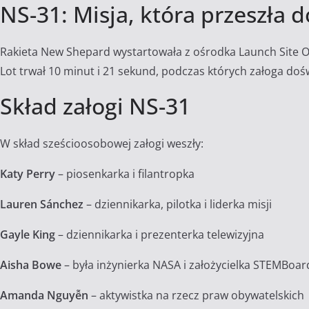
NS-31: Misja, która przeszła do
Rakieta New Shepard wystartowała z ośrodka Launch Site On
Lot trwał 10 minut i 21 sekund, podczas których załoga do
Skład załogi NS-31
W skład sześcioosobowej załogi weszły:
Katy Perry
– piosenkarka i filantropka
Lauren Sánchez
– dziennikarka, pilotka i liderka misji
Gayle King
– dziennikarka i prezenterka telewizyjna
Aisha Bowe
– była inżynierka NASA i założycielka STEMBoar
Amanda Nguyễn
– aktywistka na rzecz praw obywatelskich