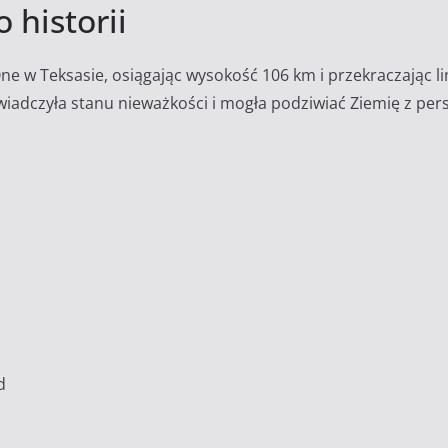
 historii
e w Teksasie, osiągając wysokość 106 km i przekraczając l
świadczyła stanu nieważkości i mogła podziwiać Ziemię z pe
d