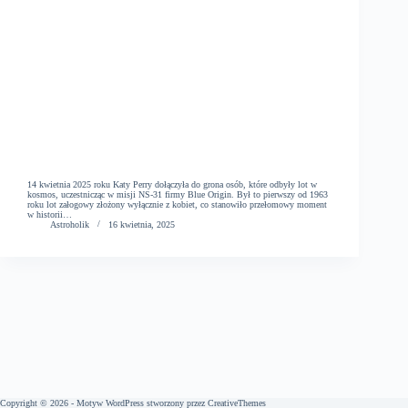
14 kwietnia 2025 roku Katy Perry dołączyła do grona osób, które odbyły lot w
kosmos, uczestnicząc w misji NS-31 firmy Blue Origin. Był to pierwszy od 1963
roku lot załogowy złożony wyłącznie z kobiet, co stanowiło przełomowy moment
w historii…
Astroholik
16 kwietnia, 2025
Copyright © 2026 - Motyw WordPress stworzony przez
CreativeThemes