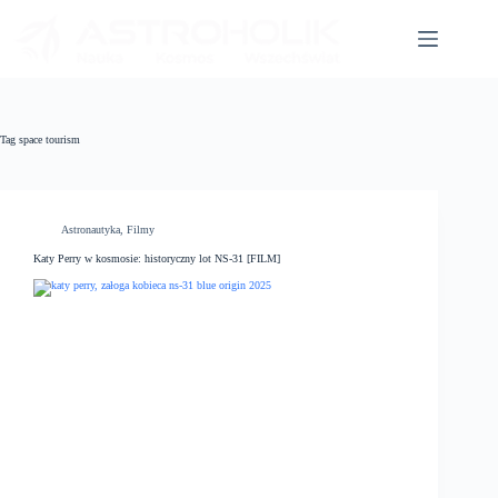
Przejdź
do
treści
Tag
space tourism
Astronautyka
,
Filmy
Katy Perry w kosmosie: historyczny lot NS-31 [FILM]