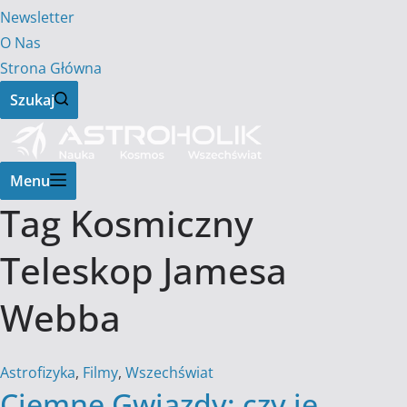
Newsletter
O Nas
Strona Główna
Szukaj
Menu
Tag
Kosmiczny
Teleskop Jamesa
Webba
Astrofizyka
,
Filmy
,
Wszechświat
Ciemne Gwiazdy: czy je