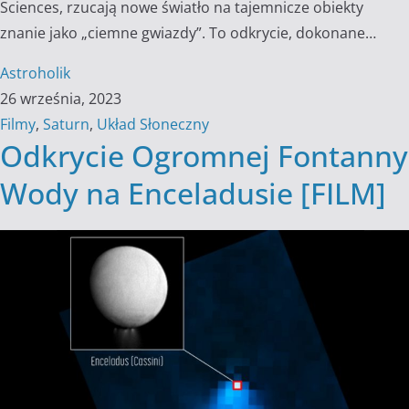
Sciences, rzucają nowe światło na tajemnicze obiekty
znanie jako „ciemne gwiazdy”. To odkrycie, dokonane…
Astroholik
26 września, 2023
Filmy
,
Saturn
,
Układ Słoneczny
Odkrycie Ogromnej Fontanny
Wody na Enceladusie [FILM]