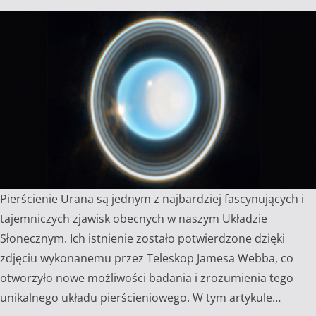
Pierścienie Urana są jednym z najbardziej fascynujących i
tajemniczych zjawisk obecnych w naszym Układzie
Słonecznym. Ich istnienie zostało potwierdzone dzięki
zdjęciu wykonanemu przez Teleskop Jamesa Webba, co
otworzyło nowe możliwości badania i zrozumienia tego
unikalnego układu pierścieniowego. W tym artykule…