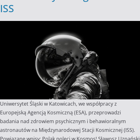
ISS
Uniwersytet Śląski w Katowicach, we współpracy z
Europejską Agencją Kosmiczną (ESA), przeprowadzi
badania nad zdrowiem psychicznym i behawioralnym
astronautów na Międzynarodowej Stacji Kosmicznej (ISS).
Powiązane wpisy: Polak poleci w Kosmos! Sławosz Uznański