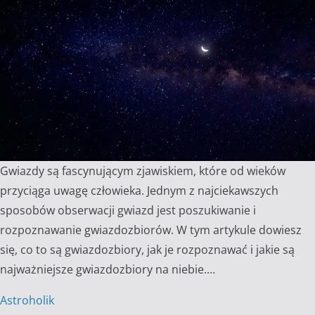
Gwiazdy są fascynującym zjawiskiem, które od wieków
przyciąga uwagę człowieka. Jednym z najciekawszych
sposobów obserwacji gwiazd jest poszukiwanie i
rozpoznawanie gwiazdozbiorów. W tym artykule dowiesz
się, co to są gwiazdozbiory, jak je rozpoznawać i jakie są
najważniejsze gwiazdozbiory na niebie.…
Astroholik