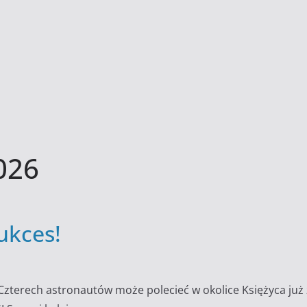
026
ukces!
Czterech astronautów może polecieć w okolice Księżyca już 