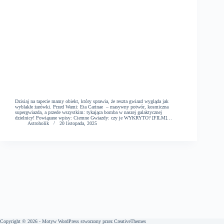
Dzisiaj na tapecie mamy obiekt, który sprawia, że reszta gwiazd wygląda jak
wyblakłe żarówki. Przed Wami: Eta Carinae – masywny potwór, kosmiczna
supergwiazda, a przede wszystkim: tykająca bomba w naszej galaktycznej
dzielnicy! Powiązane wpisy: Ciemne Gwiazdy: czy je WYKRYTO? [FILM]…
Astroholik
20 listopada, 2025
Copyright © 2026 - Motyw WordPress stworzony przez
CreativeThemes