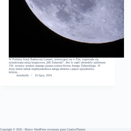
W Polskiej Stacji Badawczej Lunares, mieszczącej się w Pile, rozpoczęła się
symulowana misja księżycowa „M6 Żuławski”. Jest to część obchodów jubileuszu
150. rocznicy urodzin znanego pisarza science-fiction Jerzego Żuławskiego. W
misji bierze udział międzynarodowa załoga złożona z pięciu specjalistów,
którym…
Astroholik
16 lipca, 2024
Copyright © 2026 - Motyw WordPress stworzony przez
CreativeThemes