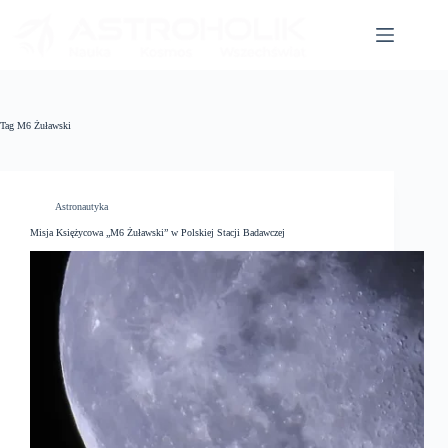
Przejdź
do
treści
Tag
M6 Żuławski
Astronautyka
Misja Księżycowa „M6 Żuławski” w Polskiej Stacji Badawczej