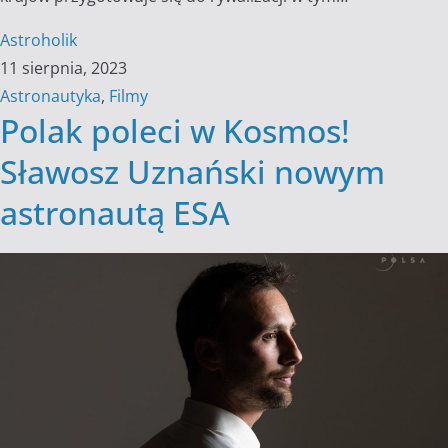
Astroholik
11 sierpnia, 2023
Astronautyka
,
Filmy
Polak poleci w Kosmos!
Sławosz Uznański nowym
astronautą ESA