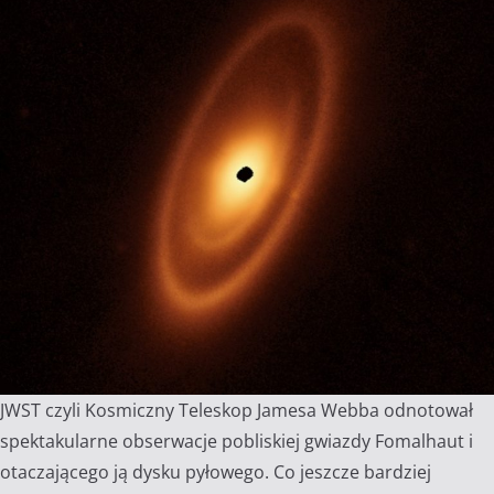
JWST czyli Kosmiczny Teleskop Jamesa Webba odnotował
spektakularne obserwacje pobliskiej gwiazdy Fomalhaut i
otaczającego ją dysku pyłowego. Co jeszcze bardziej