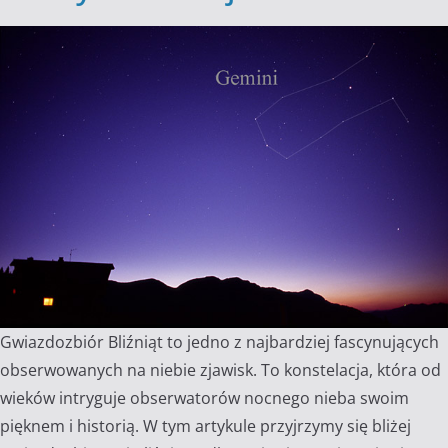
Gwiazdozbiór Bliźniąt to jedno z najbardziej fascynujących
obserwowanych na niebie zjawisk. To konstelacja, która od
wieków intryguje obserwatorów nocnego nieba swoim
pięknem i historią. W tym artykule przyjrzymy się bliżej