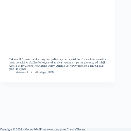
Rakieta SLS przeszła kluczowy test paliwowy bez wycieków. Czterech astronautów
może polecieć w okolice Księżyca już za dwa tygodnie – po raz pierwszy od misji
Apollo w 1972 roku. Powiązane wpisy: Artemis 2: Nowy problem z rakietą SLS
grozi kolejnym…
Astroholik
20 lutego, 2026
Copyright © 2026 - Motyw WordPress stworzony przez
CreativeThemes