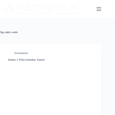
Przejdź
do
treści
Tag
ciekły wodór
Astronautyka
Artemis 2 Próba Generalna: Sukces!