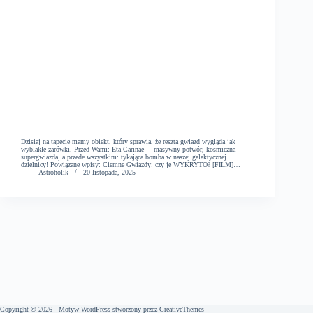
Dzisiaj na tapecie mamy obiekt, który sprawia, że reszta gwiazd wygląda jak
wyblakłe żarówki. Przed Wami: Eta Carinae – masywny potwór, kosmiczna
supergwiazda, a przede wszystkim: tykająca bomba w naszej galaktycznej
dzielnicy! Powiązane wpisy: Ciemne Gwiazdy: czy je WYKRYTO? [FILM]…
Astroholik
20 listopada, 2025
Copyright © 2026 - Motyw WordPress stworzony przez
CreativeThemes