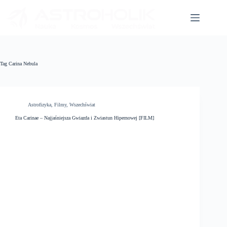
Przejdź
do
treści
Tag
Carina Nebula
Astrofizyka
,
Filmy
,
Wszechświat
Eta Carinae – Najjaśniejsza Gwiazda i Zwiastun Hipernowej [FILM]