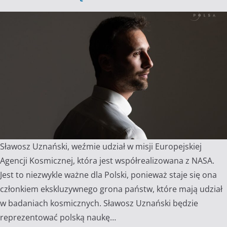
Sławosz Uznański, weźmie udział w misji Europejskiej
Agencji Kosmicznej, która jest współrealizowana z NASA.
Jest to niezwykle ważne dla Polski, ponieważ staje się ona
członkiem ekskluzywnego grona państw, które mają udział
w badaniach kosmicznych. Sławosz Uznański będzie
reprezentować polską naukę…