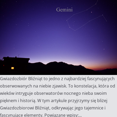
Gwiazdozbiór Bliźniąt to jedno z najbardziej fascynujących
obserwowanych na niebie zjawisk. To konstelacja, która od
wieków intryguje obserwatorów nocnego nieba swoim
pięknem i historią. W tym artykule przyjrzymy się bliżej
Gwiazdozbiorowi Bliźniąt, odkrywając jego tajemnice i
fascynujące elementy. Powiązane wpisy:…