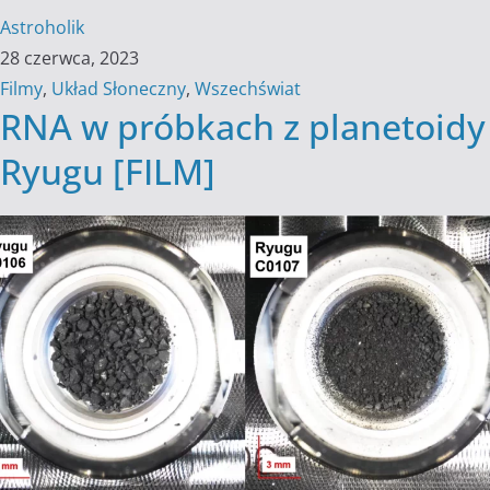
Astroholik
28 czerwca, 2023
Filmy
,
Układ Słoneczny
,
Wszechświat
RNA w próbkach z planetoidy
Ryugu [FILM]