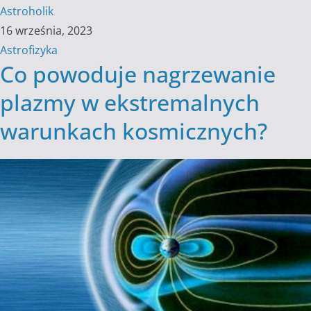
Astroholik
16 września, 2023
Astrofizyka
Co powoduje nagrzewanie
plazmy w ekstremalnych
warunkach kosmicznych?