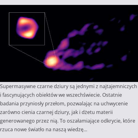
Supermasywne czarne dziury są jednymi z najtajemniczych
i fascynujących obiektów we wszechświecie. Ostatnie
badania przyniosły przełom, pozwalając na uchwycenie
zarówno cienia czarnej dziury, jak i dżetu materii
generowanego przez nią. To oszałamiające odkrycie, które
rzuca nowe światło na naszą wiedzę…