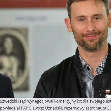
Szwedzki rząd wynegocjował komercyjny lot dla swojego ast
powiedział PAP Sławosz Uznański, rezerwowy astronauta Eur