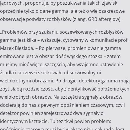
Jądrowych, proponuje, by poszukiwania takich zjawisk
oprzeć nie tylko o dane gamma, ale też o wielozakresowe
obserwacje poświaty rozbłysków (z ang. GRB afterglow).
„Problemów przy szukaniu soczewkowanych rozbłysków
gamma jest kilka – wskazuje, cytowany w komunikacie prof.
Marek Biesiada. – Po pierwsze, promieniowanie gamma
emitowane jest w obszar dość wąskiego stożka – zatem
musimy mieć więcej szczęścia, aby wzajemne ustawienie
źródła i soczewki skutkowało obserwowalnymi
wielokrotnymi obrazami. Po drugie, detektory gamma mają
zbyt słabą rozdzielczość, aby zidentyfikować położenie tych
wielokrotnych obrazów. Na szczęście sygnały z obrazów
docierają do nas z pewnym opóźnieniem czasowym, czyli
detektor powinien zarejestrować dwa sygnały o
identycznym kształcie. Tu też tkwi pewien problem:
opóźnienie czasowe musi być większe niż 1 sekunda, lecz