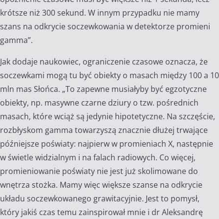
krótsze niż 300 sekund. W innym przypadku nie mamy
szans na odkrycie soczewkowania w detektorze promieni
gamma”.
Jak dodaje naukowiec, ograniczenie czasowe oznacza, że
soczewkami mogą tu być obiekty o masach między 100 a 10
mln mas Słońca. „To zapewne musiałyby być egzotyczne
obiekty, np. masywne czarne dziury o tzw. pośrednich
masach, które wciąż są jedynie hipotetyczne. Na szczęście,
rozbłyskom gamma towarzyszą znacznie dłużej trwające
późniejsze poświaty: najpierw w promieniach X, następnie
w świetle widzialnym i na falach radiowych. Co więcej,
promieniowanie poświaty nie jest już skolimowane do
wnętrza stożka. Mamy więc większe szanse na odkrycie
układu soczewkowanego grawitacyjnie. Jest to pomysł,
który jakiś czas temu zainspirował mnie i dr Aleksandrę