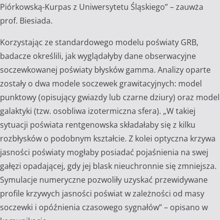
Piórkowską-Kurpas z Uniwersytetu Śląskiego” – zauwża
prof. Biesiada.
Korzystając ze standardowego modelu poświaty GRB,
badacze określili, jak wyglądałyby dane obserwacyjne
soczewkowanej poświaty błysków gamma. Analizy oparte
zostały o dwa modele soczewek grawitacyjnych: model
punktowy (opisujący gwiazdy lub czarne dziury) oraz model
galaktyki (tzw. osobliwa izotermiczna sfera). „W takiej
sytuacji poświata rentgenowska składałaby się z kilku
rozbłysków o podobnym kształcie. Z kolei optyczna krzywa
jasności poświaty mogłaby posiadać pojaśnienia na swej
gałęzi opadającej, gdy jej blask nieuchronnie się zmniejsza.
Symulacje numeryczne pozwoliły uzyskać przewidywane
profile krzywych jasności poświat w zależności od masy
soczewki i opóźnienia czasowego sygnałów” – opisano w