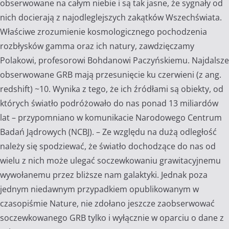
obserwowane na całym niebie i są tak jasne, że sygnały od
nich docierają z najodleglejszych zakątków Wszechświata.
Właściwe zrozumienie kosmologicznego pochodzenia
rozbłysków gamma oraz ich natury, zawdzięczamy
Polakowi, profesorowi Bohdanowi Paczyńskiemu. Najdalsze
obserwowane GRB mają przesunięcie ku czerwieni (z ang.
redshift) ~10. Wynika z tego, że ich źródłami są obiekty, od
których światło podróżowało do nas ponad 13 miliardów
lat – przypomniano w komunikacie Narodowego Centrum
Badań Jądrowych (NCBJ). – Ze względu na dużą odległość
należy się spodziewać, że światło dochodzące do nas od
wielu z nich może ulegać soczewkowaniu grawitacyjnemu
wywołanemu przez bliższe nam galaktyki. Jednak poza
jednym niedawnym przypadkiem opublikowanym w
czasopiśmie Nature, nie zdołano jeszcze zaobserwować
soczewkowanego GRB tylko i wyłącznie w oparciu o dane z