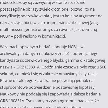
radioteleskopy są zazwyczaj w stanie rozróżnić
poszczególne obrazy zwielokrotnione, pozwoli to na
weryfikację soczewkowania. „Jest to kolejny argument na
rzecz rozwijania tzw. astronomii wielozakresowej (ang.
multimessenger astronomy), co również jest domeną
NCBJ” – podkreślono w komunikacid.
W ramach opisanych badań – podaje NCBJ – w
archiwalnych danych naukowcy znaleźli potencjalnego
kandydata soczewkowanego błysku gamma o katalogowej
nazwie – GRB130831A. Opóźnienie czasowe było rzędu 500
sekund, co mieści się w zakresie omawianych sytuacji.
Pewne detale tego zjawiska nie pozwalają jednak na
stuprocentowe potwierdzenie postawionej hipotezy.
Naukowcy nie poddają się i zapowiadają dalsze badania
GRB 130831A. Tym samym żywią ogromne nadzieje, że
dzięki wielozakresowym przeglądom nieba, w