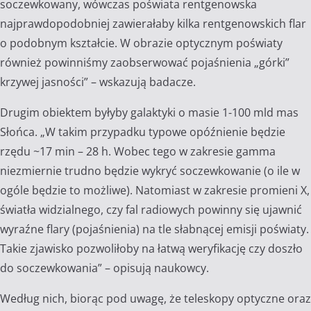
soczewkowany, wówczas poświata rentgenowska
najprawdopodobniej zawierałaby kilka rentgenowskich flar
o podobnym kształcie. W obrazie optycznym poświaty
również powinniśmy zaobserwować pojaśnienia „górki”
krzywej jasności” – wskazują badacze.
Drugim obiektem byłyby galaktyki o masie 1-100 mld mas
Słońca. „W takim przypadku typowe opóźnienie będzie
rzędu ~17 min – 28 h. Wobec tego w zakresie gamma
niezmiernie trudno będzie wykryć soczewkowanie (o ile w
ogóle będzie to możliwe). Natomiast w zakresie promieni X,
światła widzialnego, czy fal radiowych powinny się ujawnić
wyraźne flary (pojaśnienia) na tle słabnącej emisji poświaty.
Takie zjawisko pozwoliłoby na łatwą weryfikację czy doszło
do soczewkowania” – opisują naukowcy.
Według nich, biorąc pod uwagę, że teleskopy optyczne oraz