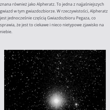
znana również jako Alpheratz. To jedna z najjaśniejszych
gwiazd w tym gwiazdozbiorze. W rzeczywistości, Alpheratz
jest jednocześnie częścią Gwiazdozbioru Pegaza, co
sprawia, że jest to ciekawe i nieco nietypowe zjawisko na
niebie.