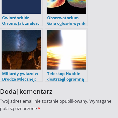
Gwiazdozbiór
Obserwatorium
Oriona: Jak znaleźć
Gaia ogłosiło wyniki
niebiańskiego
badań prawie 2
myśliwego?
miliardów gwiazd
Miliardy gwiazd w
Teleskop Hubble
Drodze Mlecznej:
dostrzegł ogromną
Tajemnice naszej
czarną dziurę
Dodaj komentarz
galaktyki
[FILM]
Twój adres email nie zostanie opublikowany.
Wymagane
pola są oznaczone
*