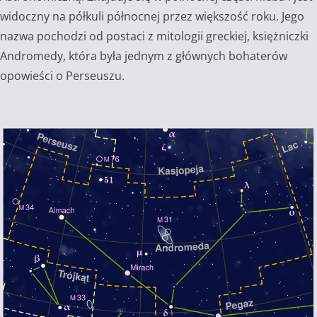
widoczny na półkuli północnej przez większość roku. Jego
nazwa pochodzi od postaci z mitologii greckiej, księżniczki
Andromedy, która była jednym z głównych bohaterów
opowieści o Perseuszu.