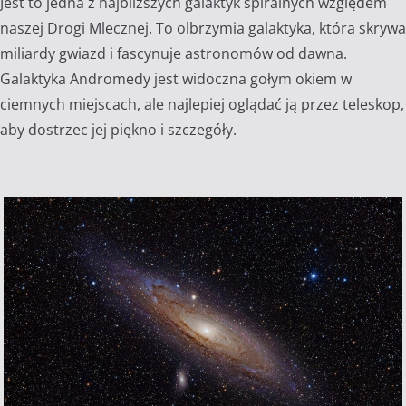
Jest to jedna z najbliższych galaktyk spiralnych względem
naszej Drogi Mlecznej. To olbrzymia galaktyka, która skrywa
miliardy gwiazd i fascynuje astronomów od dawna.
Galaktyka Andromedy jest widoczna gołym okiem w
ciemnych miejscach, ale najlepiej oglądać ją przez teleskop,
aby dostrzec jej piękno i szczegóły.