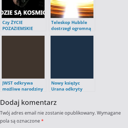
Czy ŻYCIE
Teleskop Hubble
POZAZIEMSKIE
dostrzegł ogromną
istnieje? [FILM]
czarną dziurę
[FILM]
JWST odkrywa
Nowy księżyc
możliwe narodziny
Urana odkryty
supermasywnej
dzięki teleskopowi
Dodaj komentarz
czarnej dziury
Jamesa Webba
Twój adres email nie zostanie opublikowany.
Wymagane
pola są oznaczone
*